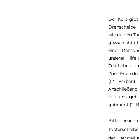
Der Kurs gibt 
Drehscheibe. 
wie du den To
gewünschte F
einer Demons
unserer Hilfe
Zeit haben, u
Zum Ende des 
(12 Farben)
Anschließend 
von uns gebr
gebrannt (2. B
Bitte beacht
Töpferscheibe
der Herstel