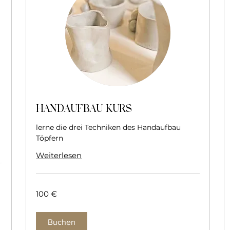
HANDAUFBAU KURS
lerne die drei Techniken des Handaufbau
Töpfern
Weiterlesen
100
100 €
Euro
Buchen