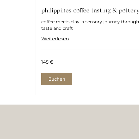
philippines coffee tasting & potter
coffee meets clay: a sensory journey through
taste and craft
Weiterlesen
145
145 €
Euro
Buchen