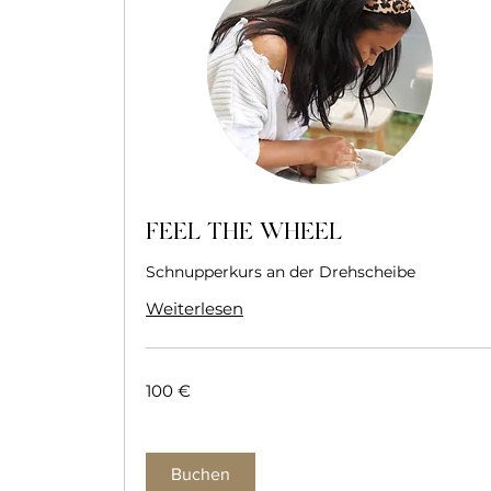
FEEL THE WHEEL
Schnupperkurs an der Drehscheibe
Weiterlesen
100
100 €
Euro
Buchen